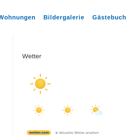
Wohnungen
Bildergalerie
Gästebuch
Wetter
Wetter Schillig
Samstag, 08.08.2026
19°C
Sonnig
Morgens
Mittags
Abends
14 / 19°C
19 / 21°C
20 / 21°C
Sonnig
Sonnig
Leicht bewölkt
Aktuelles Wetter ansehen